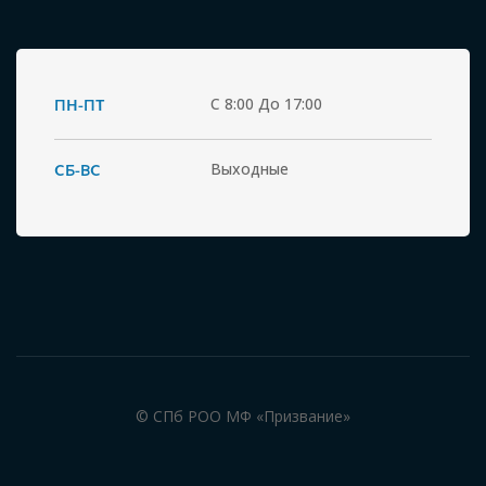
ПН-ПТ
С 8:00 До 17:00
СБ-ВС
Выходные
© СПб РОО МФ «Призвание»