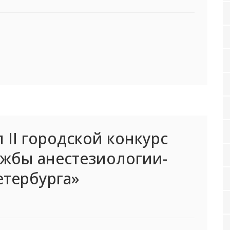
 II городской конкурс
ужбы анестезиологии-
етербурга»