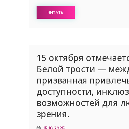
ЧИТАТЬ
15 октября отмечает
Белой трости — межд
призванная привлеч
доступности, инклю
возможностей для л
зрения.
15.10.2025