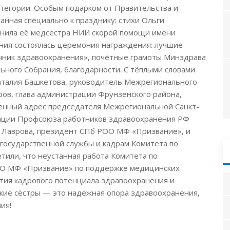
тегории. Особым подарком от Правительства и
анная специально к празднику: стихи Ольги
лнила её медсестра НИИ скорой помощи имени
ния состоялась церемония награждения: лучшие
чник здравоохранения», почётные грамоты Минздрава
ьного Собрания, благодарности. С тёплыми словами
аталия Башкетова, руководитель Межрегионального
ов, глава администрации Фрунзенского района,
венный адрес председателя Межрегиональной Санкт-
зации Профсоюза работников здравоохранения РФ
а Лаврова, президент СПб РОО МФ «Призвание», и
 государственной службы и кадрам Комитета по
тили, что неустанная работа Комитета по
ОО МФ «Призвание» по поддержке медицинских
ития кадрового потенциала здравоохранения и
кие сёстры — это надежная опора здравоохранения,
ия!