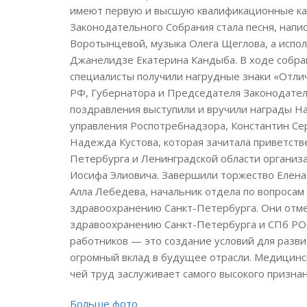
имеют первую и высшую квалификационные ка
Законодательного Собрания стала песня, напис
Воротынцевой, музыка Олега Щеглова, а испо
Джанелидзе Екатерина Кандыба. В ходе собра
специалисты получили нагрудные знаки «Отли
РФ, Губернатора и Председателя Законодател
поздравления выступили и вручили награды Н
управления Роспотребнадзора, Константин Сер
Надежда Кустова, которая зачитала приветст
Петербурга и Ленинградской области органи
Иосифа Элиовича. Завершили торжество Елен
Алла Лебедева, начальник отдела по вопросам
здравоохранению Санкт-Петербурга. Они отме
здравоохранению Санкт-Петербурга и СПб Р
работников — это создание условий для разв
огромный вклад в будущее отрасли. Медицинс
чей труд заслуживает самого высокого признан
Больше фото