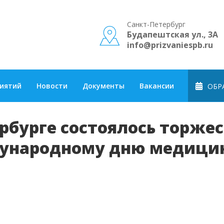
Санкт-Петербург
Будапештская ул., 3А
info@prizvaniespb.ru
риятий
Новости
Документы
Вакансии
ОБРА
ербурге состоялось торже
ународному дню медицин