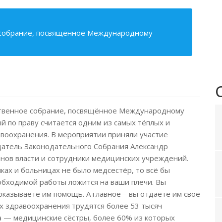
е собрание, посвящённое Международному
ественное собрание, посвящённое Международному
 по праву считается одним из самых тёплых и
воохранения. В мероприятии приняли участие
датель Законодательного Собрания Александр
анов власти и сотрудники медицинских учреждений.
иках и больницах не было медсестёр, то всё бы
еобходимой работы ложится на ваши плечи. Вы
оказываете им помощь. А главное – вы отдаёте им своё
х здравоохранения трудятся более 53 тысяч
ча — медицинские сёстры, более 60% из которых