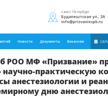
Санкт-Петербург
Будапештская ул., 3А
info@prizvaniespb.ru
риятий
Новости
Документы
Вакансии
ОБРА
СПб РОО МФ «Призвание» п
ю научно-практическую 
сы анестезиологии и реа
емирному дню анестезиол