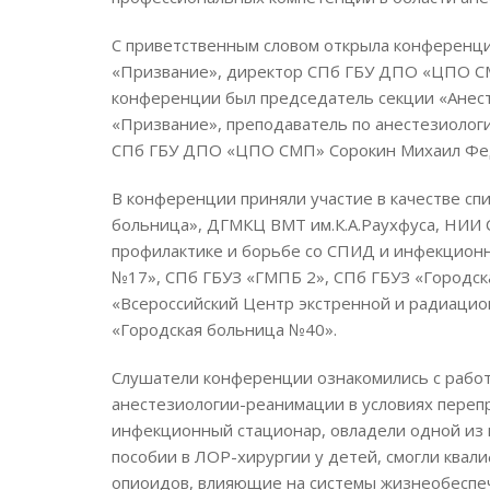
С приветственным словом открыла конферен
«Призвание», директор СПб ГБУ ДПО «ЦПО СМ
конференции был председатель секции «Анес
«Призвание», преподаватель по анестезиолог
СПб ГБУ ДПО «ЦПО СМП» Сорокин Михаил Фе
В конференции приняли участие в качестве сп
больница», ДГМКЦ ВМТ им.К.А.Раухфуса, НИИ 
профилактике и борьбе со СПИД и инфекцион
№17», СПб ГБУЗ «ГМПБ 2», СПб ГБУЗ «Городск
«Всероссийский Центр экстренной и радиацио
«Городская больница №40».
Слушатели конференции ознакомились с работ
анестезиологии-реанимации в условиях пере
инфекционный стационар, овладели одной из 
пособии в ЛОР-хирургии у детей, смогли квал
опиоидов, влияющие на системы жизнеобеспеч