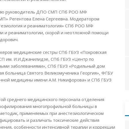
цию руководитель ДПО СМП СПб РОО МФ
П» Регентова Елена Сергеевна. Модератором
тезиология и реаниматология» СПб РОО МФ
ии и реаниматологии, скорой и неотложной помощи
дорович.
икеров медицинские сестры СПб ГБУЗ «Покровская
СП им. И.И.Джанилидзе, СПб ГБУЗ «Центр по
ными заболеваниями», СПб ГБУЗ «Родильный дом
ая больница Святого Великомученика Георгия», ФГБУ
нной медицины имени А.М. Никифорова» и СПб ГБУЗ
ой среднего медицинского персонала отделения
профилирования многопрофильной больницы в
методик, применяемых при анестезиологическом
ифицировать и различать токсические действия
ения, особенности интенсивной терапии и коррекции